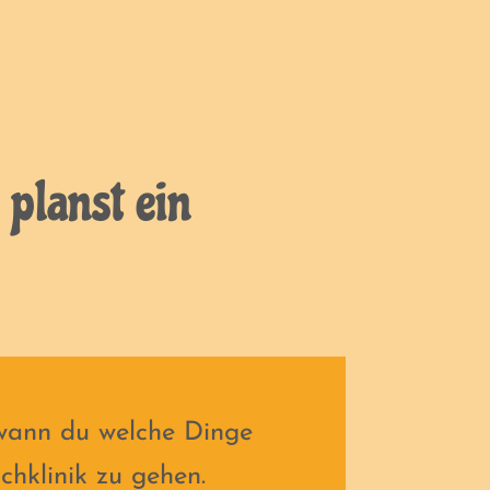
 planst ein
 wann du welche Dinge
chklinik zu gehen.