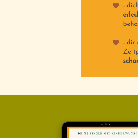
…dic
erle
beha
…dir
Zeitp
schon