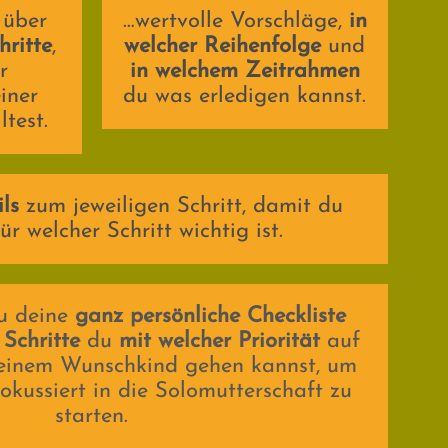
 über
…wertvolle Vorschläge,
in
hritte
,
welcher Reihenfolge
und
r
in welchem Zeitrahmen
iner
du was erledigen kannst.
ltest.
ls
zum jeweiligen Schritt, damit du
ür welcher Schritt wichtig ist.
u deine
ganz persönliche Checkliste
 Schritte
du
mit welcher Priorität
auf
deinem Wunschkind gehen kannst, um
fokussiert in die Solomutterschaft zu
starten.