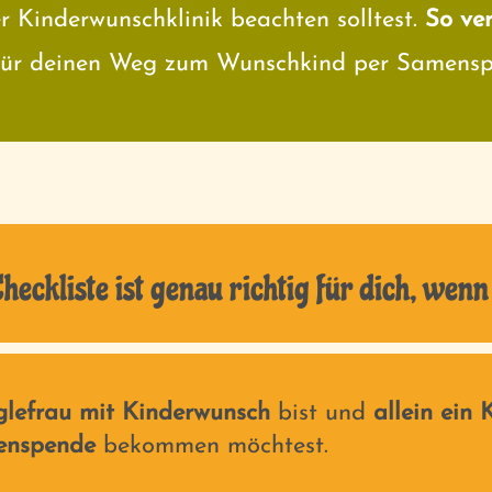
r Kinderwunschklinik beachten solltest.
So ver
für deinen Weg zum Wunschkind per Samenspe
Checkliste ist genau richtig für dich, wenn 
glefrau mit Kinderwunsch
bist und
allein ein 
enspende
bekommen möchtest.