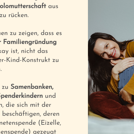
olomutterschaft
aus
zu rücken.
uen zu zeigen, dass es
 Familiengründung
kay ist, nicht das
er-Kind-Konstrukt zu
.
zu
Samenbanken,
Spenderkindern
und
, die sich mit der
beschäftigen, deren
metenspende (Eizelle,
enspende) gezeugt