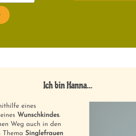
e
Ich bin Hanna...
ithilfe eines
eines
Wunschkindes
.
nen Weg auch in den
s Thema
Singlefrauen