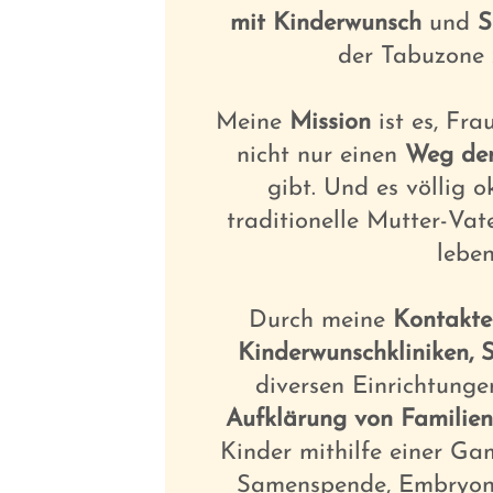
mit Kinderwunsch
und
S
der Tabuzone 
Meine
Mission
ist es, Fra
nicht nur einen
Weg der
gibt. Und es völlig o
traditionelle Mutter-Vat
leben
Durch meine
Kontakte
Kinderwunschkliniken, 
diversen Einrichtungen
Aufklärung von Familien
Kinder mithilfe einer Ga
Samenspende, Embryon