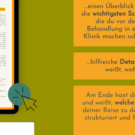
…einen Überblick
die
wichtigsten Sc
die du vor de
Behandlung in e
Klinik machen sol
…hilfreiche
Detai
weißt, wof
Am Ende hast d
und weißt,
welche
deiner Reise zu 
strukturiert und 