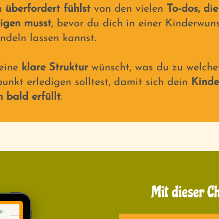
h
überfordert fühlst
von den vielen
To-dos, di
digen musst
, bevor du dich in einer Kinderwuns
ndeln lassen kannst.
 eine
klare Struktur
wünscht, was du zu welch
unkt erledigen solltest, damit sich dein
Kinde
 bald erfüllt
.
Mit dieser C