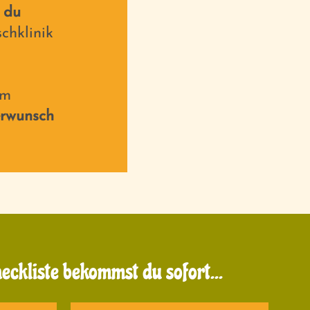
e du
chklinik
em
rwunsch
heckliste bekommst du sofort...