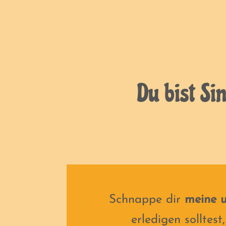
Du bist Si
Schnappe dir
meine u
erledigen solltes