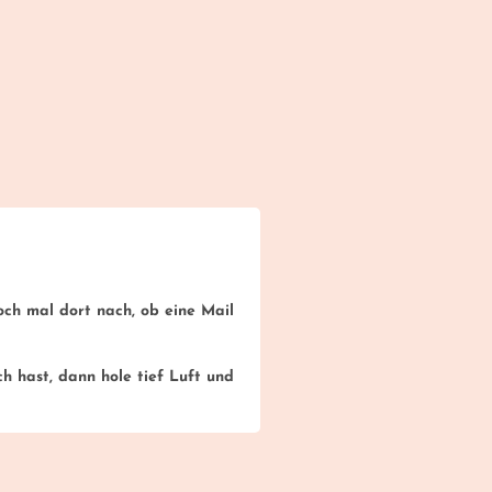
h mal dort nach, ob eine Mail
h hast, dann hole tief Luft und